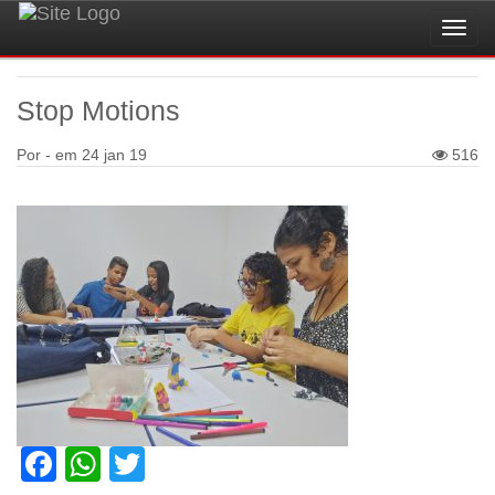
Toggl
navig
Stop Motions
Por - em
24 jan 19
516
Facebook
WhatsApp
Twitter