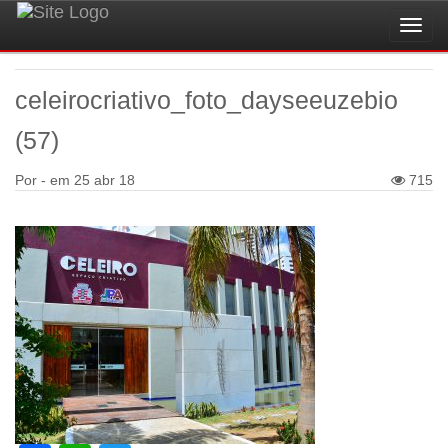
Toggl
navig
celeirocriativo_foto_dayseeuzebio
(57)
Por - em
25 abr 18
715