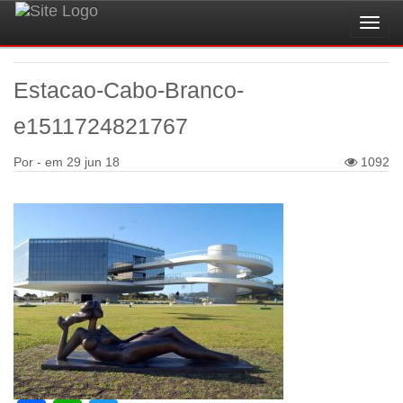
Toggl
navig
Estacao-Cabo-Branco-
e1511724821767
Por - em
29 jun 18
1092