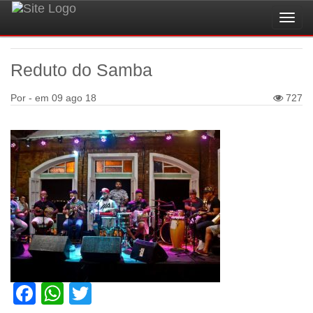
Toggl
navig
Reduto do Samba
Por - em
09 ago 18
727
Facebook
WhatsApp
Twitter