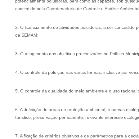
potencialmente poluidoras, bem como as capazes, sob qualque
concedido pela Coordenadoria de Controle e Análise Ambient
2. O licenciamento de atividades poluidoras, a ser concedido 
da SEMAM;
3. O atingimento dos objetivos preconizados na Política Munic
4. O controle da poluição nas várias formas, inclusive por veí
5. O controle da qualidade do meio ambiente e o uso racional 
6. A definição de áreas de proteção ambiental, reservas ecológ
turístico, preservação permanente, relevante interesse ecológ
7. A fixação de critérios objetivos e de parâmetros para a decl