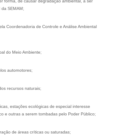
r forma, de causar degradação ambiental, a ser
al da SEMAM;
pela Coordenadoria de Controle e Análise Ambiental
ipal do Meio Ambiente;
culos automotores;
dos recursos naturais;
icas, estações ecológicas de especial interesse
ico e outras a serem tombadas pelo Poder Público;
aração de áreas críticas ou saturadas;