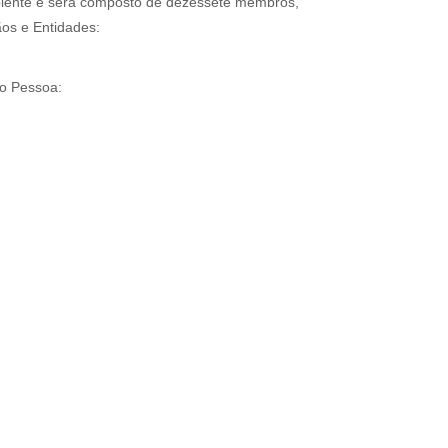
biente e será composto de dezessete membros,
ãos e Entidades:
ão Pessoa: