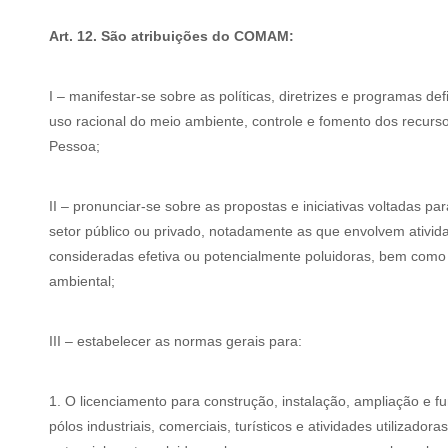
Art. 12. São atribuições do COMAM:
I – manifestar-se sobre as políticas, diretrizes e programas d
uso racional do meio ambiente, controle e fomento dos recurs
Pessoa;
II – pronunciar-se sobre as propostas e iniciativas voltadas pa
setor público ou privado, notadamente as que envolvem ativida
consideradas efetiva ou potencialmente poluidoras, bem co
ambiental;
III – estabelecer as normas gerais para:
1. O licenciamento para construção, instalação, ampliação e 
pólos industriais, comerciais, turísticos e atividades utilizado