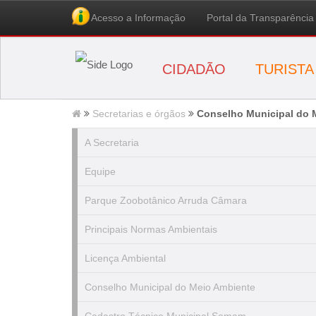
Acesso a Informação
Portal da Transparência
CIDADÃO
TURISTA
Secretarias e órgãos
Conselho Municipal do 
A Secretaria
Equipe
Parque Zoobotânico Arruda Câmara
Principais Normas Ambientais
Licença Ambiental
Conselho Municipal do Meio Ambiente