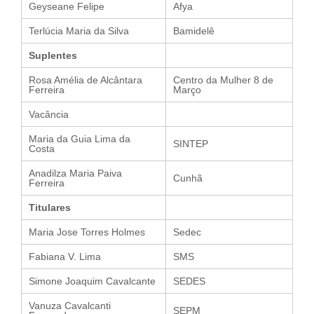
Geyseane Felipe
Afya
Terlúcia Maria da Silva
Bamidelê
Suplentes
Rosa Amélia de Alcântara
Centro da Mulher 8 de
Ferreira
Março
Vacância
Maria da Guia Lima da
SINTEP
Costa
Anadilza Maria Paiva
Cunhã
Ferreira
Titulares
Maria Jose Torres Holmes
Sedec
Fabiana V. Lima
SMS
Simone Joaquim Cavalcante
SEDES
Vanuza Cavalcanti
SEPM